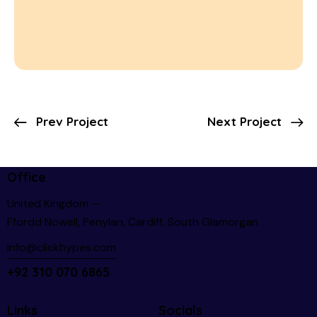
Prev Project
Next Project
Office
United Kingdom —
Ffordd Nowell, Penylan, Cardiff, South Glamorgan
info@clickhypes.com
+92 310 070 6865
Links
Socials