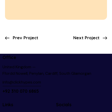
Prev Project
Next Project
Office
United Kingdom —
Ffordd Nowell, Penylan, Cardiff, South Glamorgan
info@clickhypes.com
+92 310 070 6865
Links
Socials