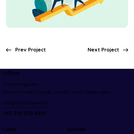
Prev Project
Next Project
Office
United Kingdom —
Ffordd Nowell, Penylan, Cardiff, South Glamorgan
info@clickhypes.com
+92 310 070 6865
Links
Socials