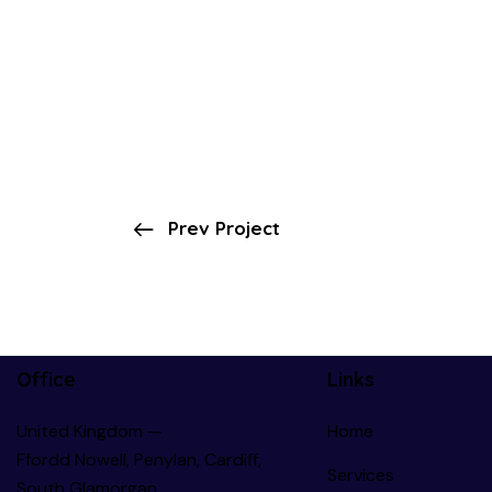
Prev Project
Office
Links
United Kingdom —
Home
Ffordd Nowell, Penylan, Cardiff,
Services
South Glamorgan