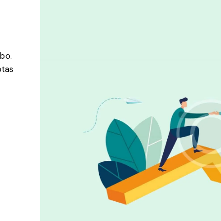
abo.
ptas