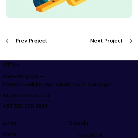
Prev Project
Next Project
Office
United Kingdom —
Ffordd Nowell, Penylan, Cardiff, South Glamorgan
info@clickhypes.com
+92 310 070 6865
Links
Socials
Home
Facebook