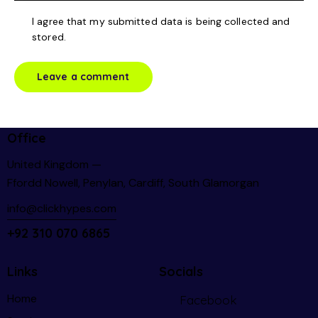
I agree that my submitted data is being collected and
stored.
Office
United Kingdom —
Ffordd Nowell, Penylan, Cardiff, South Glamorgan
info@clickhypes.com
+92 310 070 6865
Links
Socials
Home
Facebook