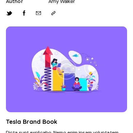
Author
Amy Walker
Tesla Brand Book
Dicta sunt explicabo. Nemo enim ipsam voluptatem