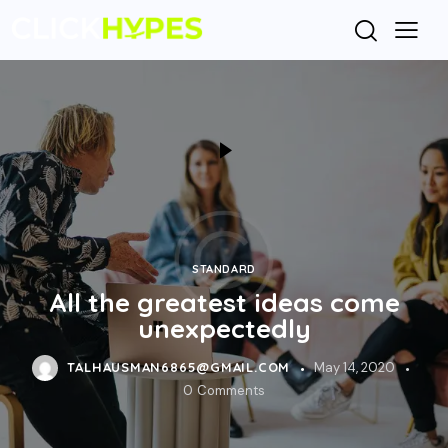
STANDARD
All the greatest ideas come
unexpectedly
TALHAUSMAN6865@GMAIL.COM
May 14, 2020
0
Comments