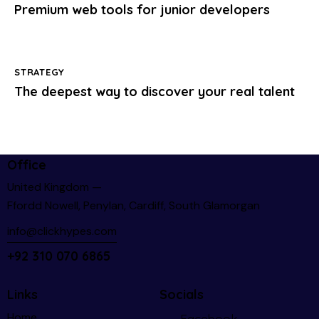
Premium web tools for junior developers
STRATEGY
The deepest way to discover your real talent
Office
United Kingdom —
Ffordd Nowell, Penylan, Cardiff, South Glamorgan
info@clickhypes.com
+92 310 070 6865
Links
Socials
Home
Facebook