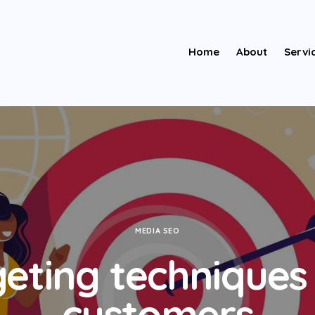
Home
About
Servi
MEDIA SEO
geting techniques 
customers