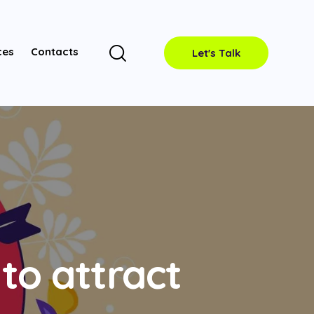
ces
Contacts
Let's Talk
to attract