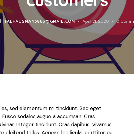
TALHAUSMAN6865@GMAIL.COM
April 21, 2020
0
Comm
ales, sed elementum mi tincidunt. Sed eget
t. Fusce sodales augue a accumsan. Cras
ulvinar. Integer tincidunt. Cras dapibus. Vivamus
leifend tellus. Aenean leo ligula, porttitor eu,