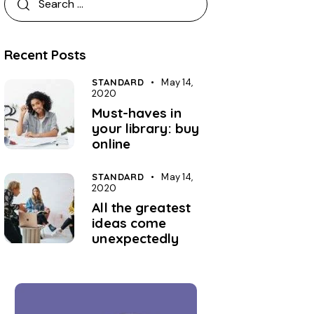
Recent Posts
STANDARD
May 14,
2020
Must-haves in
your library: buy
online
STANDARD
May 14,
2020
All the greatest
ideas come
unexpectedly