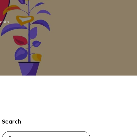
ents
Search