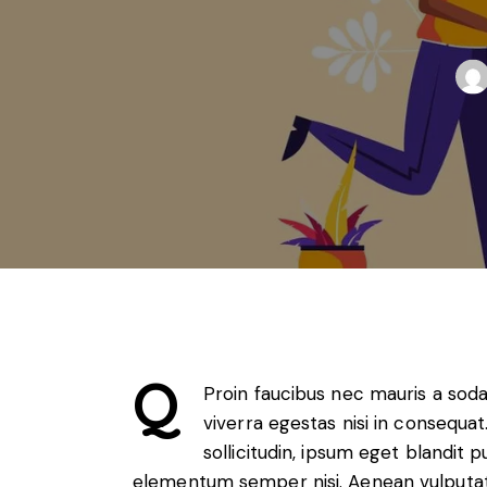
Q
Proin faucibus nec mauris a sod
viverra egestas nisi in consequa
sollicitudin, ipsum eget blandit p
elementum semper nisi. Aenean vulputate e