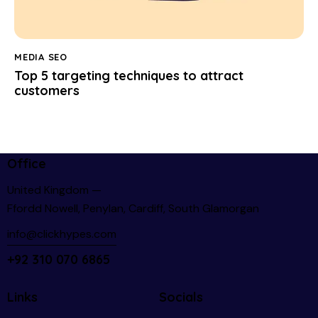
MEDIA SEO
Top 5 targeting techniques to attract
customers
Office
United Kingdom —
Ffordd Nowell, Penylan, Cardiff, South Glamorgan
info@clickhypes.com
+92 310 070 6865
Links
Socials