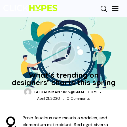
MEDIA SEO
What’s trending on
designers’ charts this spring
TALHAUSMAN6865@GMAIL.COM
April 21, 2020
0
Comments
Q
Proin faucibus nec mauris a sodales, sed
elementum mi tincidunt. Sed eget viverra